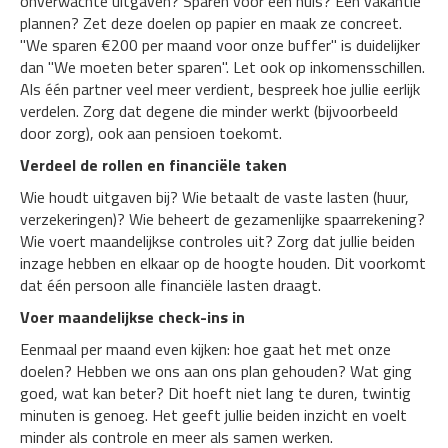
onverwachte uitgaven? Sparen voor een huis? Een vakantie
plannen? Zet deze doelen op papier en maak ze concreet.
"We sparen €200 per maand voor onze buffer" is duidelijker
dan "We moeten beter sparen". Let ook op inkomensschillen.
Als één partner veel meer verdient, bespreek hoe jullie eerlijk
verdelen. Zorg dat degene die minder werkt (bijvoorbeeld
door zorg), ook aan pensioen toekomt.
Verdeel de rollen en financiële taken
Wie houdt uitgaven bij? Wie betaalt de vaste lasten (huur,
verzekeringen)? Wie beheert de gezamenlijke spaarrekening?
Wie voert maandelijkse controles uit? Zorg dat jullie beiden
inzage hebben en elkaar op de hoogte houden. Dit voorkomt
dat één persoon alle financiële lasten draagt.
Voer maandelijkse check-ins in
Eenmaal per maand even kijken: hoe gaat het met onze
doelen? Hebben we ons aan ons plan gehouden? Wat ging
goed, wat kan beter? Dit hoeft niet lang te duren, twintig
minuten is genoeg. Het geeft jullie beiden inzicht en voelt
minder als controle en meer als samen werken.