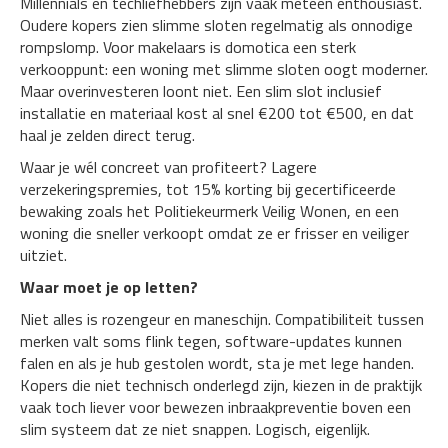
Millennials en techliefhebbers zijn vaak meteen enthousiast.
Oudere kopers zien slimme sloten regelmatig als onnodige
rompslomp. Voor makelaars is domotica een sterk
verkooppunt: een woning met slimme sloten oogt moderner.
Maar overinvesteren loont niet. Een slim slot inclusief
installatie en materiaal kost al snel €200 tot €500, en dat
haal je zelden direct terug.
Waar je wél concreet van profiteert? Lagere
verzekeringspremies, tot 15% korting bij gecertificeerde
bewaking zoals het Politiekeurmerk Veilig Wonen, en een
woning die sneller verkoopt omdat ze er frisser en veiliger
uitziet.
Waar moet je op letten?
Niet alles is rozengeur en maneschijn. Compatibiliteit tussen
merken valt soms flink tegen, software-updates kunnen
falen en als je hub gestolen wordt, sta je met lege handen.
Kopers die niet technisch onderlegd zijn, kiezen in de praktijk
vaak toch liever voor bewezen inbraakpreventie boven een
slim systeem dat ze niet snappen. Logisch, eigenlijk.