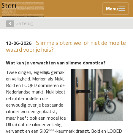
Menu
Ga terug
Slimme sloten: wel of niet de moeite
12-06-2026
waard voor je huis?
Wat kun je verwachten van slimme domotica?
Twee dingen, eigenlijk: gemak
en veiligheid. Merken als Nuki,
Bold en LOQED domineren de
Nederlandse markt. Nuki biedt
retrofit-modellen die
eenvoudig over je bestaande
cilinder worden geplaatst,
maar heeft ook een model (de
Ultra) dat de cilinder volledig
vervangt en een SKG***-keurmerk draagt. Bold en LOQED