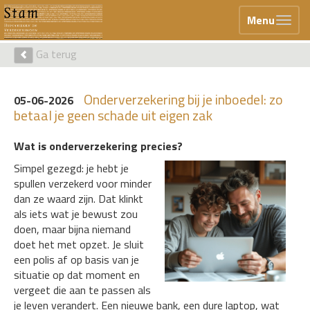
Menu
Ga terug
Onderverzekering bij je inboedel: zo
05-06-2026
betaal je geen schade uit eigen zak
Wat is onderverzekering precies?
Simpel gezegd: je hebt je
spullen verzekerd voor minder
dan ze waard zijn. Dat klinkt
als iets wat je bewust zou
doen, maar bijna niemand
doet het met opzet. Je sluit
een polis af op basis van je
situatie op dat moment en
vergeet die aan te passen als
je leven verandert. Een nieuwe bank, een dure laptop, wat