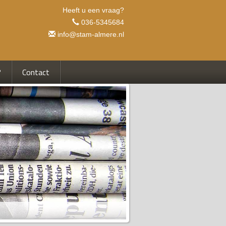
Heeft u een vraag?
036-5345684
info@stam-almere.nl
?
Contact