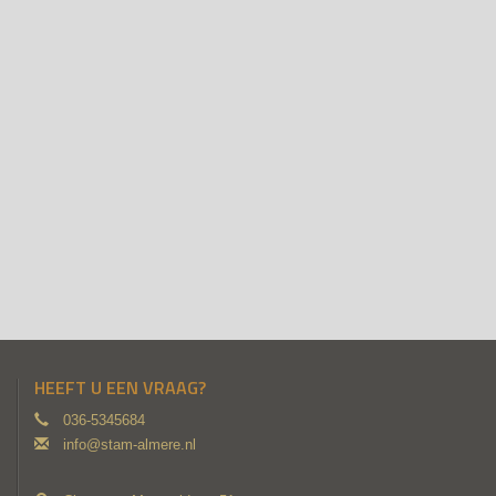
HEEFT U EEN VRAAG?
036-5345684
info@stam-almere.nl