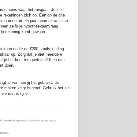
is precies waar het misgaat. Je klikt
de rekeningen zich op. Één op de drie
eren onder de 35 jaar lopen extra risico
unnen zelfs je hypotheekaanvraag
. De rekening komt gewoon.
aankoop onder de €200, zoals kleding
 elkaar op. Zorg dat je niet meerdere
 of je het kunt terugbetalen? Kies dan
nt doen.
angt af van hoe jij het gebruikt. De
 te maken krijgt is groot. Gebruik het als
le rust is fijner.
d. Desondanks kunnen wij niet volledig instaan voor de
tvangen.