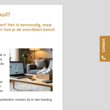
kuil?
enen? Het is eenvoudig, maar
r hoe je de voordelen benut
ak in
et
 de
et
n
er
nbieders moeten bij te late betaling