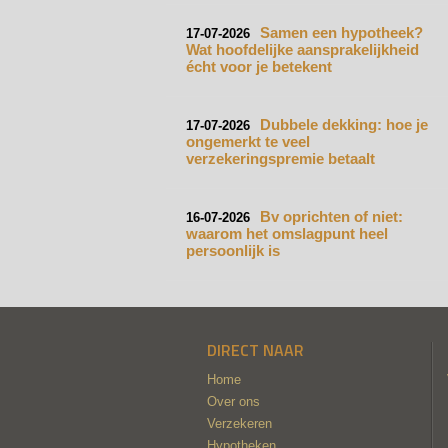
Samen een hypotheek?
17-07-2026
Wat hoofdelijke aansprakelijkheid
écht voor je betekent
Dubbele dekking: hoe je
17-07-2026
ongemerkt te veel
verzekeringspremie betaalt
Bv oprichten of niet:
16-07-2026
waarom het omslagpunt heel
persoonlijk is
DIRECT NAAR
Home
Over ons
Verzekeren
Hypotheken