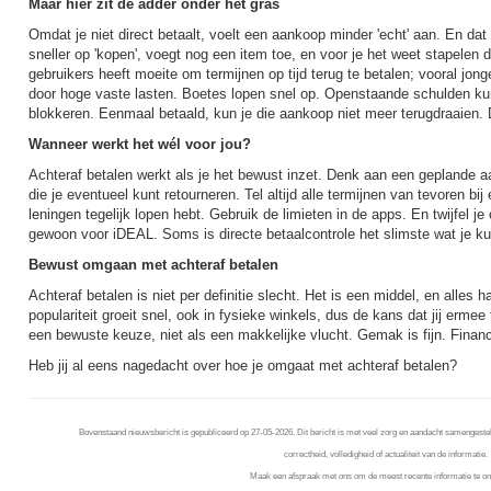
Maar hier zit de adder onder het gras
Omdat je niet direct betaalt, voelt een aankoop minder 'echt' aan. En dat 
sneller op 'kopen', voegt nog een item toe, en voor je het weet stapelen 
gebruikers heeft moeite om termijnen op tijd terug te betalen; vooral jong
door hoge vaste lasten. Boetes lopen snel op. Openstaande schulden k
blokkeren. Eenmaal betaald, kun je die aankoop niet meer terugdraaien
Wanneer werkt het wél voor jou?
Achteraf betalen werkt als je het bewust inzet. Denk aan een geplande 
die je eventueel kunt retourneren. Tel altijd alle termijnen van tevoren bij
leningen tegelijk lopen hebt. Gebruik de limieten in de apps. En twijfel je
gewoon voor iDEAL. Soms is directe betaalcontrole het slimste wat je ku
Bewust omgaan met achteraf betalen
Achteraf betalen is niet per definitie slecht. Het is een middel, en alles h
populariteit groeit snel, ook in fysieke winkels, dus de kans dat jij ermee
een bewuste keuze, niet als een makkelijke vlucht. Gemak is fijn. Financië
Heb jij al eens nagedacht over hoe je omgaat met achteraf betalen?
Bovenstaand nieuwsbericht is gepubliceerd op 27-05-2026. Dit bericht is met veel zorg en aandacht samengestel
correctheid, volledigheid of actualiteit van de informatie.
Maak een afspraak met ons om de meest recente informatie te on