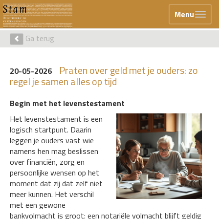
Menu
Ga terug
Praten over geld met je ouders: zo
20-05-2026
regel je samen alles op tijd
Begin met het levenstestament
Het levenstestament is een
logisch startpunt. Daarin
leggen je ouders vast wie
namens hen mag beslissen
over financiën, zorg en
persoonlijke wensen op het
moment dat zij dat zelf niet
meer kunnen. Het verschil
met een gewone
bankvolmacht is groot: een notariële volmacht blijft geldig